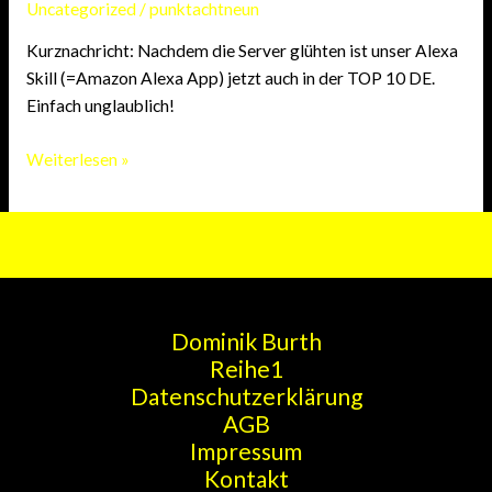
Uncategorized
/
punktachtneun
Kurznachricht: Nachdem die Server glühten ist unser Alexa
Skill (=Amazon Alexa App) jetzt auch in der TOP 10 DE.
Einfach unglaublich!
Top
Weiterlesen »
10
DE
im
Store:
Unser
Amazon
Dominik Burth
Alexa
Reihe1
Skill
Datenschutzerklärung
AGB
Impressum
Kontakt