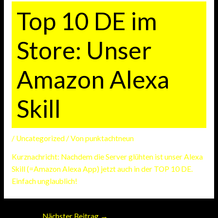
Top 10 DE im
Store: Unser
Amazon Alexa
Skill
/
Uncategorized
/ Von
punktachtneun
Kurznachricht: Nachdem die Server glühten ist unser Alexa
Skill (=Amazon Alexa App) jetzt auch in der TOP 10 DE.
Einfach unglaublich!
Nächster Beitrag
→