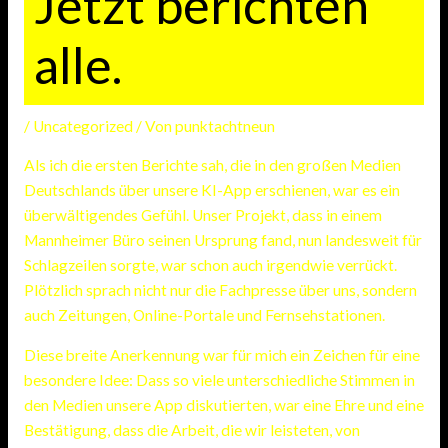
Jetzt berichten
alle.
/
Uncategorized
/ Von
punktachtneun
Als ich die ersten Berichte sah, die in den großen Medien
Deutschlands über unsere KI-App erschienen, war es ein
überwältigendes Gefühl. Unser Projekt, dass in einem
Mannheimer Büro seinen Ursprung fand, nun landesweit für
Schlagzeilen sorgte, war schon auch irgendwie verrückt.
Plötzlich sprach nicht nur die Fachpresse über uns, sondern
auch Zeitungen, Online-Portale und Fernsehstationen.
Diese breite Anerkennung war für mich ein Zeichen für eine
besondere Idee: Dass so viele unterschiedliche Stimmen in
den Medien unsere App diskutierten, war eine Ehre und eine
Bestätigung, dass die Arbeit, die wir leisteten, von